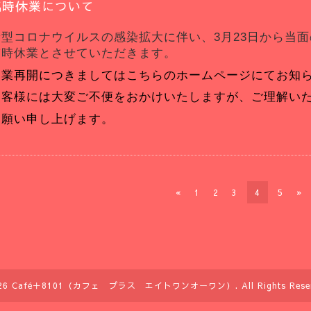
臨時休業について
新型コロナウイルスの感染拡大に伴い、3月23日から当
臨時休業とさせていただきます。
営業再開につきましてはこちらのホームページにてお知
お客様には大変ご不便をおかけいたしますが、
ご理解い
お願い申し上げます。
«
1
2
3
4
5
»
26
Café＋8101（カフェ プラス エイトワンオーワン）
. All Rights Rese