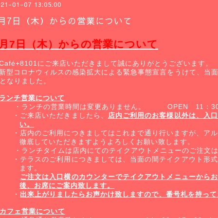
21-01-07 13:05:00
1月7日（木）からの営業について
月
7
日（木）からの営業について
Café+8101
にご来店いただきまして誠にありがとうございます。
新型コロナウィルスの感染拡大による緊急事態宣言をうけて、当
となりました。
ランチ営業について
・ランチの営業時間は変更ありません。
OPEN
11
：
3
・ご来店いただきましたら、
店内ご利用のお客様以外は、入口
い。
・店内のご利用につきましてはこれまで通り行いますが、アル
徹底していただきますようよろしくお願い致します。
・ランチタイムは店内にてのテイクアウトメニューのご注文は
・テラスのご利用につきましては、当面の間テイクアウト形式
ます。
ご注文は入口横のカウンターでテイクアウトメニューからお
後、お席にご案内致します。
・
出来上がりましたらお声かけ致しますので、番号札を持って
カフェ営業について