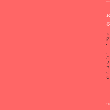
20
４
店
.
.
.
ご
サ
コ
ジ
な
20