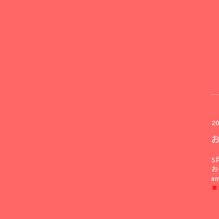
20
5
お
a
※