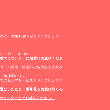
面の間、営業形態を変更させていただく
0
L.O.
14
：
00
横のカウンターに順番にお並びくださ
コール消毒、検温のご協力を引き続き
ご遠慮願います。
での
セルフサービス
とさせていただき
選びいただき、番号札をお受け取りの
カウンターまでお越しください。