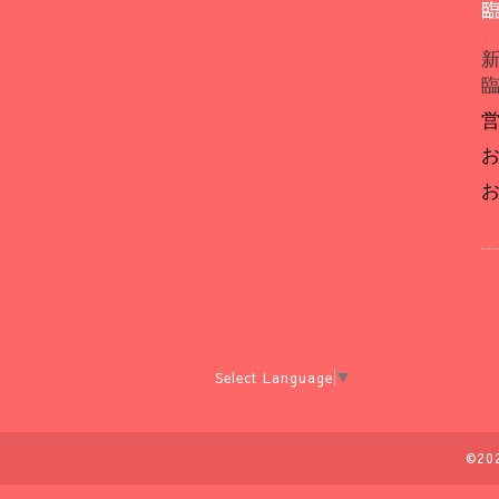
Select Language
▼
©20