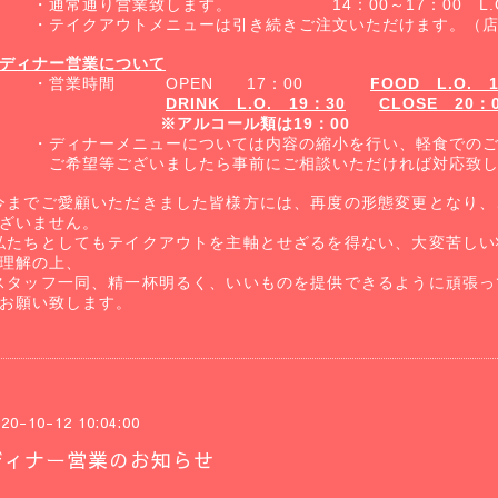
・通常通り営業致します。
14
：
00
～
17
：
00
L.
・テイクアウトメニューは引き続きご注文いただけます。（店
ディナー営業について
・営業時間
OPEN
17
：
00
FOOD
L.O.
DRINK
L.O.
19
：
30
CLOSE
20
：
※アルコール類は19：00
・ディナーメニューについては内容の縮小を行い、軽食でのご
ご希望等ございましたら事前にご相談いただければ対応致し
今までご愛顧いただきました皆様方には、再度の形態変更となり、
ざいません。
私たちとしてもテイクアウトを主軸とせざるを得ない、大変苦しい
理解の上、
スタッフ一同、精一杯明るく、いいものを提供できるように頑張っ
お願い致します。
20-10-12 10:04:00
ディナー営業のお知らせ