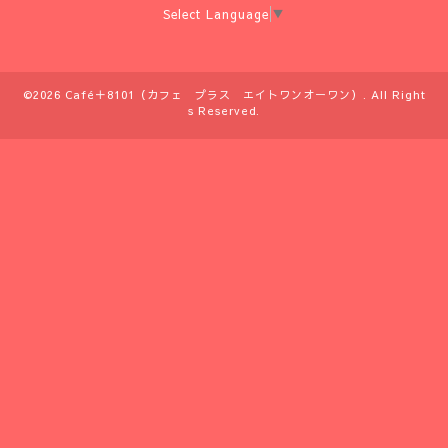
Select Language
▼
©2026
Café＋8101（カフェ プラス エイトワンオーワン）
. All Right
s Reserved.